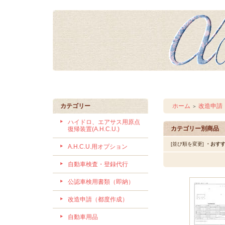
カテゴリー
ホーム
改造申請
＞
ハイドロ、エアサス用原点
カテゴリー別商品
復帰装置(A.H.C.U.)
[並び順を変更]
・おす
A.H.C.U.用オプション
自動車検査・登録代行
公認車検用書類（即納）
改造申請（都度作成）
自動車用品