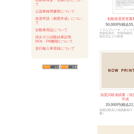
自動車検査・登録代行につい
て
公認車検用書類について
改造申請（都度作成）につい
制動装置変更書
て
50,000円(税込55
自動車用品について
ドラムブレーキ・ディス
内部拡張式・外部収縮式
気圧式などの変更
排出ガス試験結果証明、
NOx・PM解除について
並行輸入車登録について
強度試験成績書（強
作成
20,000円(税込22
強度試験及び成績書発行
書）