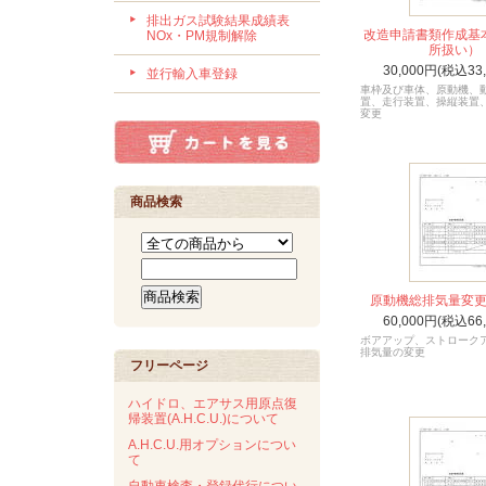
排出ガス試験結果成績表
改造申請書類作成基
NOx・PM規制解除
所扱い）
30,000円(税込33
並行輸入車登録
車枠及び車体、原動機、
置、走行装置、操縦装置
変更
商品検索
原動機総排気量変
60,000円(税込66
ボアアップ、ストローク
排気量の変更
フリーページ
ハイドロ、エアサス用原点復
帰装置(A.H.C.U.)について
A.H.C.U.用オプションについ
て