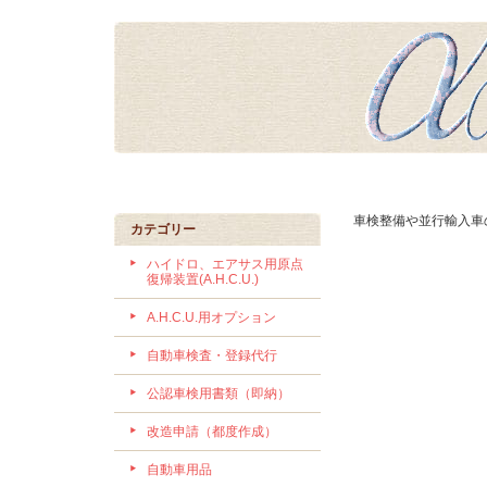
車検整備や並行輸入車
カテゴリー
ハイドロ、エアサス用原点
復帰装置(A.H.C.U.)
A.H.C.U.用オプション
自動車検査・登録代行
公認車検用書類（即納）
改造申請（都度作成）
自動車用品