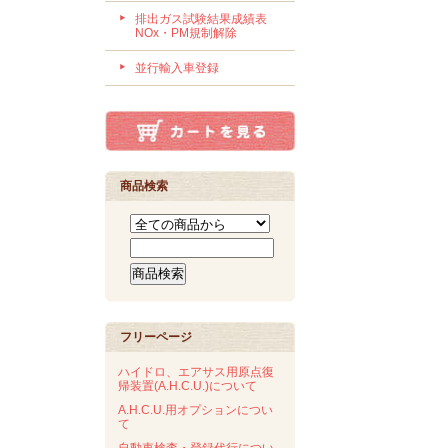
排出ガス試験結果成績表
NOx・PM規制解除
並行輸入車登録
商品検索
フリーページ
ハイドロ、エアサス用原点復
帰装置(A.H.C.U.)について
A.H.C.U.用オプションについ
て