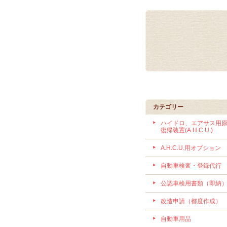
カテゴリー
ハイドロ、エアサス用
復帰装置(A.H.C.U.)
A.H.C.U.用オプション
自動車検査・登録代行
公認車検用書類（即納
改造申請（都度作成）
自動車用品