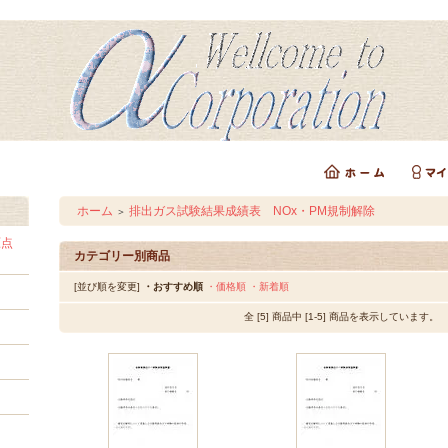
ホーム
排出ガス試験結果成績表 NOx・PM規制解除
＞
原点
カテゴリー別商品
[並び順を変更]
・おすすめ順
・価格順
・新着順
全 [5] 商品中 [1-5] 商品を表示しています。
）