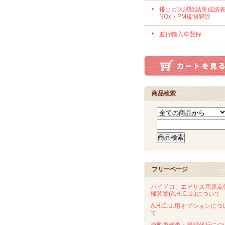
排出ガス試験結果成績
NOx・PM規制解除
並行輸入車登録
商品検索
フリーページ
ハイドロ、エアサス用原点
帰装置(A.H.C.U.)について
A.H.C.U.用オプションにつ
て