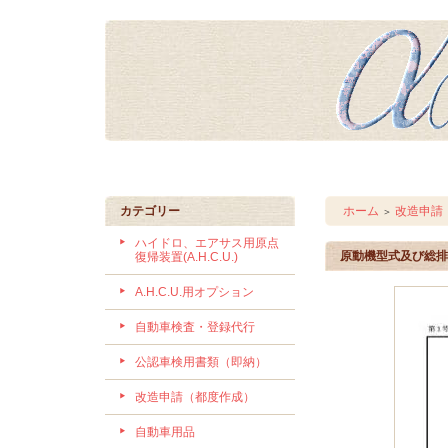
カテゴリー
ホーム
改造申請
＞
ハイドロ、エアサス用原点
原動機型式及び総排
復帰装置(A.H.C.U.)
A.H.C.U.用オプション
自動車検査・登録代行
公認車検用書類（即納）
改造申請（都度作成）
自動車用品