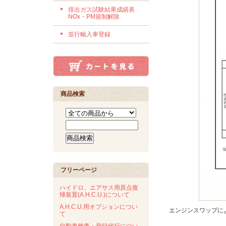
排出ガス試験結果成績表
NOx・PM規制解除
並行輸入車登録
商品検索
フリーページ
ハイドロ、エアサス用原点復
帰装置(A.H.C.U.)について
A.H.C.U.用オプションについ
エンジンスワップに
て