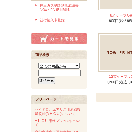
排出ガス試験結果成績表
NOx・PM規制解除
8芯ケーブル
並行輸入車登録
800円(税込88
商品検索
12芯ケーブル
1,200円(税込1,
フリーページ
ハイドロ、エアサス用原点復
帰装置(A.H.C.U.)について
A.H.C.U.用オプションについ
て