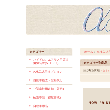
カテゴリー
ホーム
A.H.C.
＞
ハイドロ、エアサス用原点
カテゴリー別商品
復帰装置(A.H.C.U.)
[並び順を変更]
・おす
A.H.C.U.用オプション
自動車検査・登録代行
公認車検用書類（即納）
改造申請（都度作成）
自動車用品